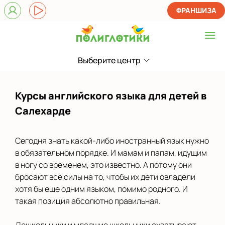
ФРАНШИЗА
Выберите центр
Выберите центр
в Салехарде
Курсы английского языка для детей в
Показать на карте
Салехарде
Выбрать другой город
Сегодня знать какой-либо иностранный язык нужно
в обязательном порядке. И мамам и папам, идущим
в ногу со временем, это известно. А потому они
бросают все силы на то, чтобы их дети овладели
хотя бы еще одним языком, помимо родного. И
такая позиция абсолютно правильная.