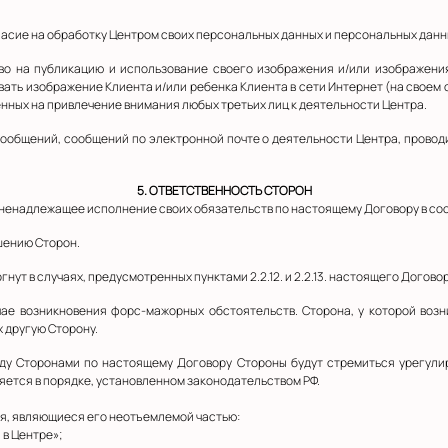
гласие на обработку Центром своих персональных данных и персональных данн
аво на публикацию и использование своего изображения и/или изображения
ать изображение Клиента и/или ребенка Клиента в сети Интернет (на своем са
ных на привлечение внимания любых третьих лиц к деятельности Центра.
сообщений, сообщений по электронной почте о деятельности Центра, провод
5. ОТВЕТСТВЕННОСТЬ СТОРОН
и ненадлежащее исполнение своих обязательств по настоящему Договору в со
шению Сторон.
нут в случаях, предусмотренных пунктами 2.2.12. и 2.2.13. настоящего Догово
чае возникновения форс-мажорных обстоятельств. Сторона, у которой возн
 другую Сторону.
жду Сторонами по настоящему Договору Стороны будут стремиться урегулир
яется в порядке, установленном законодательством РФ.
я, являющиеся его неотъемлемой частью:
 в Центре»;