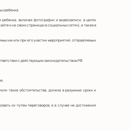
ых ребенка.
 ребенка, включая фотографии и видеозаписи, в целях
йте и на своих страницах в социальных сетях), а также в
имых им или при его участии мероприятий, отправляемых
ответствии с действующим законодательством РФ.
ра.
икли такие обстоятельства, должна в разумные сроки и
овать их путем переговоров, а в случае не достижения