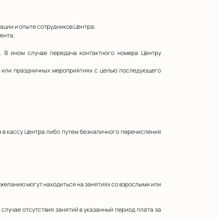
ации и опыте сотрудников Центра;
иента;
. В ином случае передача контактного номера Центру
ях или праздничных мероприятиях с целью последующего
в в кассу Центра либо путем безналичного перечисления
по желанию могут находиться на занятиях со взрослыми или
В случае отсутствия занятий в указанный период плата за