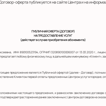
Договор-оферта публикуется на сайте Центра и на информа
ПУБЛИЧНАЯ ОФЕРТА (ДОГОВОР)
НА ПРЕДОСТАВЛЕНИЕ УСЛУГ
(действует в случае приобретения абонемента)
сеевна, ИНН 890100523194, ОГРНИП 320890100006007 от 13.03.2020 г., лиц
», предлагает любому физическому лицу, в дальнейшем именуемому «Клиент», з
настоящее предложение является Публичной офертой (далее – Договор), полны
ществление Клиентом первой оплаты предложенных Центром услуг в порядке, 
 положениями настоящего предложения, и равносилен заключению договора о
т подтверждает расторжение ранее заключенных с Центром договоров на оказан