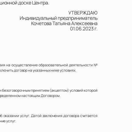
ционной доске Центра.
УТВЕРЖДАЮ
Индивидуальный предприниматель
Кочетова Татьяна Алексеевна
01.06.2023 г.
ензия на осуществление образовательной деятельности №
аключить договор на указанных ниже условиях.
м и безоговорочным принятием (акцептом) условий которой
определенном настоящим Договором.
б оказании услуг. Датой заключения договора считается
ие услуг.