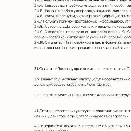
2.4.3. Менять режим посещения ребенком Клиента заняти
2.4.4. Пользоваться необходимым для занятий пособиям
2.4.5. Назначить ребенку сопровождающих лиц для посещ
2.4.6. Получать полную и достоверную информацию по в
2.4.7. Получать полную и достоверную информацию об ус
2.4.8. Расторгнуть Договор, устно или письменно уведоми
2.4.9. Отказаться от получения информационных СМС
расценивается как согласие получения на него СМС-со
2.4.10. Отказаться (в письменном виде, в форме заяв
использования Центром в рекламных целях, на сайте и в 
3.1. Оплата по Договору производится в соответствии с 
3.2. Клиент осуществляет оплату услуг в соответствии
денежных средств на расчетный счет Центра.
3.3. Оплата за услуги Центра вносится авансом за след
4.1. Дети до двух лет присутствуют на занятиях вместе с
без них. Дети старше трех лет занимаются без взрослых.
4.2. В период с 01 июня по 31 августа Центр оставляет 