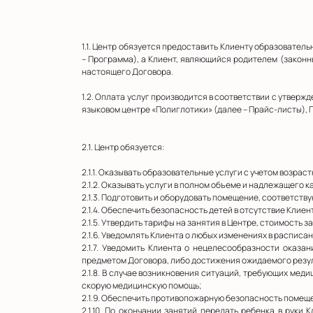
1.1. Центр обязуется предоставить Клиенту образоват
– Программа), а Клиент, являющийся родителем (законн
настоящего Договора.
1.2. Оплата услуг производится в соответствии с утвер
языковом центре «Полиглотики» (далее – Прайс-листы), 
2.1. Центр обязуется:
2.1.1. Оказывать образовательные услуги с учетом возрас
2.1.2. Оказывать услуги в полном объеме и надлежащего к
2.1.3. Подготовить и оборудовать помещение, соответст
2.1.4. Обеспечить безопасность детей в отсутствие Клиен
2.1.5. Утвердить тарифы на занятия в Центре, стоимость
2.1.6. Уведомлять Клиента о любых изменениях в расписа
2.1.7. Уведомить Клиента о нецелесообразности оказ
предметом Договора, либо достижения ожидаемого резу
2.1.8. В случае возникновения ситуаций, требующих мед
скорую медицинскую помощь;
2.1.9. Обеспечить противопожарную безопасность помещ
2.1.10. По окончании занятий передать ребенка в рук