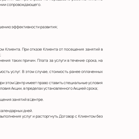
чении сопровождающего.
вышению эффективности развития;
том Клиента. При отказе Клиента от посещения занятий в
;
ения таких причин. Плата за услуги в течение срока, на
мость услуг. В этом случае, стоимость ранее оплаченных
При этом Центр имеет право ставить специальные условия
ловия Акции, в пределах установленного Акцией срока;
ещения занятий в Центре.
 календарных дней.
 выполнения услуг и расторгнуть Договор с Клиентом без