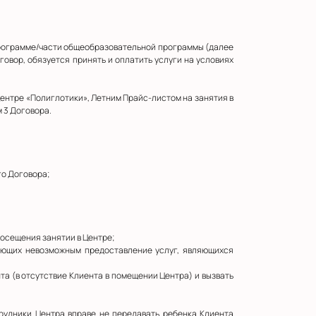
программе/части общеобразовательной программы (далее
овор, обязуется принять и оплатить услуги на условиях
центре «Полиглотики», Летним Прайс-листом на занятия в
 3 Договора.
го Договора;
посещения занятии в Центре;
лающих невозможным предоставление услуг, являющихся
та (в отсутствие Клиента в помещении Центра) и вызвать
трудники Центра вправе не передавать ребенка Клиента