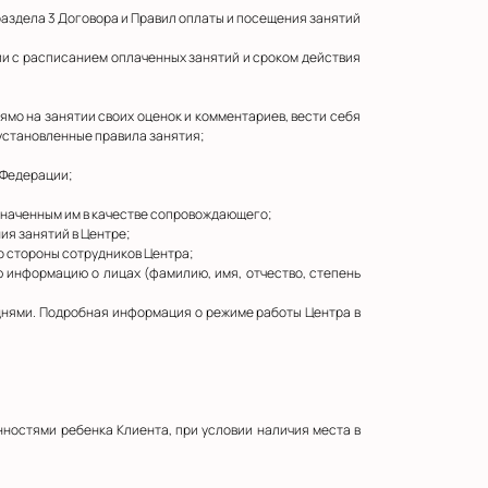
х раздела 3 Договора и Правил оплаты и посещения занятий
ии с расписанием оплаченных занятий и сроком действия
рямо на занятии своих оценок и комментариев, вести себя
 установленные правила занятия;
 Федерации;
азначенным им в качестве сопровождающего;
ния занятий в Центре;
о стороны сотрудников Центра;
ую информацию о лицах (фамилию, имя, отчество, степень
днями. Подробная информация о режиме работы Центра в
нностями ребенка Клиента, при условии наличия места в