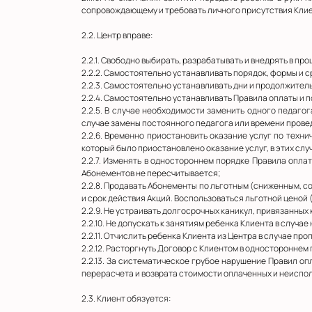
сопровождающему и требовать личного присутствия Клие
2.2. Центр вправе:
2.2.1. Свободно выбирать, разрабатывать и внедрять в 
2.2.2. Самостоятельно устанавливать порядок, формы и 
2.2.3. Самостоятельно устанавливать дни и продолжител
2.2.4. Самостоятельно устанавливать Правила оплаты и 
2.2.5. В случае необходимости заменить одного педагог
случае замены постоянного педагога или времени прове
2.2.6. Временно приостановить оказание услуг по техни
который было приостановлено оказание услуг, в этих слу
2.2.7. Изменять в одностороннем порядке Правила оплат
Абонементов не пересчитывается;
2.2.8. Продавать Абонементы по льготным (сниженным, с
и срок действия Акций. Воспользоваться льготной ценой 
2.2.9. Не устраивать долгосрочных каникул, привязанных
2.2.10. Не допускать к занятиям ребенка Клиента в случ
2.2.11. Отчислить ребенка Клиента из Центра в случае про
2.2.12. Расторгнуть Договор с Клиентом в одностороннем
2.2.13. За систематическое грубое нарушение Правил оп
перерасчета и возврата стоимости оплаченных и неиспо
2.3. Клиент обязуется: