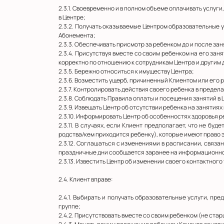
2.3.1. Своевременно и в полном объеме оплачивать услуги
в Центре;
2.3.2. Получать оказываемые Центром образовательные 
Абонемента;
2.3.3. Обеспечивать присмотр за ребенком до и после зан
2.3.4. Присутствуя вместе со своим ребенком на его зан
корректно по отношению к сотрудникам Центра и другим 
2.3.5. Бережно относиться к имуществу Центра;
2.3.6. Возместить ущерб, причиненный Клиентом или его
2.3.7. Контролировать действия своего ребенка в предела
2.3.8. Соблюдать Правила оплаты и посещения занятий в
2.3.9. Извещать Центр об отсутствии ребенка на занятиях
2.3.10. Информировать Центр об особенностях здоровья 
2.3.11. В случаях, если Клиент предполагает, что не б
родства/кем приходится ребенку), которые имеют право 
2.3.12. Соглашаться с изменениями в расписании, свя
праздничные дни сообщается заранее на информационной
2.3.13. Известить Центр об изменении своего контактного
2.4. Клиент вправе:
2.4.1. Выбирать и получать образовательные услуги, п
группе;
2.4.2. Присутствовать вместе со своим ребенком (не старше