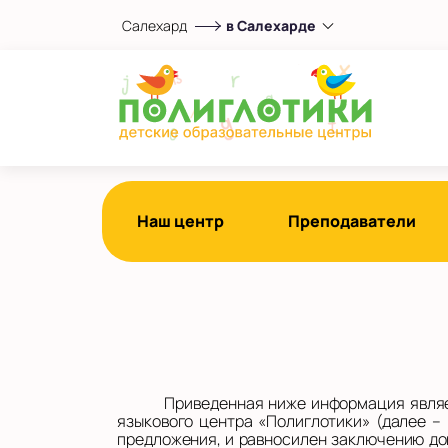
Салехард
в Салехарде
Выберите центр
в Салехарде
Показать на карте
Выбрать другой город
Наш центр
Преподаватели
Приведенная ниже информация являе
языкового центра «Полиглотики» (далее –
предложения, и равносилен заключению дог