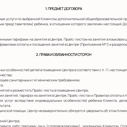
1. ПРЕДМЕТ ДОГОВОРА
ельные услуги по выбранной Клиентом дополнительной общеобразовательной 
ым представителем) ребенка, в отношении которого заключен настоящий Дог
жденными тарифами на занятия в Центре, Прайс-листом на занятия в языковом 
Правилами оплаты и посещения занятий в Центре (Приложение № 1) и разделом
2. ПРАВА И ОБЯЗАННОСТИ СТОРОН
тных особенностей детей в помещении Центра в соответствии с п. 1.1. настояще
ачества;
вующее санитарным и гигиеническим требованиям;
та;
 занятий и разместить Прайс-листы в помещении Центра;
нии занятий, тарифах на занятия в Центре, Прайс-листах и Правилах оплаты и 
ания услуг вследствие индивидуальных особенностей ребенка Клиента, де
льтата;
ицинской помощи, Центр незамедлительно обязуется уведомить об этом Клиен
ений Центра;
и Клиента либо третьему лицу (сопровождающему), указанному Клиентом. Со