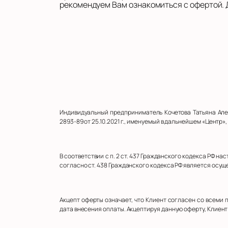
рекомендуем Вам ознакомиться с офертой. 
Индивидуальный предприниматель Кочетова Татьяна Алек
2893-89 от 25.10.2021 г., именуемый в дальнейшем «Центр
В соответствии с п. 2 ст. 437 Гражданского кодекса РФ 
согласно ст. 438 Гражданского кодекса РФ является осу
Акцепт оферты означает, что Клиент согласен со всеми
дата внесения оплаты. Акцептируя данную оферту, Клиен