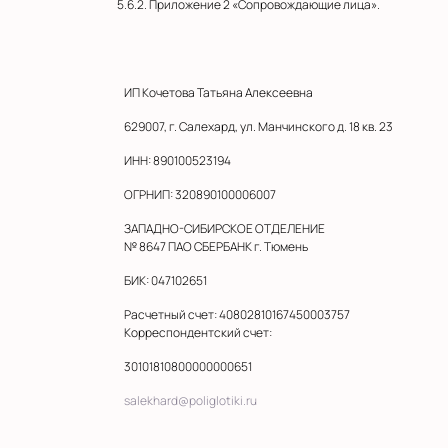
5.6.2. Приложение 2 «Сопровождающие лица».
ИП Кочетова Татьяна Алексеевна
629007, г. Салехард, ул. Манчинского д. 18 кв. 23
ИНН: 890100523194
ОГРНИП: 320890100006007
ЗАПАДНО-СИБИРСКОЕ ОТДЕЛЕНИЕ
№ 8647 ПАО СБЕРБАНК г. Тюмень
БИК: 047102651
Расчетный счет: 40802810167450003757
Корреспондентский счет:
30101810800000000651
salekhard@poliglotiki.ru