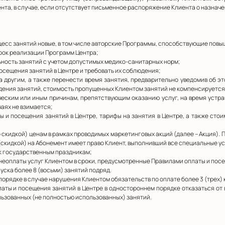
нта, в случае, если отсутствует письменное распоряжение Клиента о назна
процесс занятий новые, в том числе авторские Программы, способствующие по
срок реализации Программ Центра;
ьность занятий с учетом допустимых медико-санитарных норм;
посещения занятий в Центре и требовать их соблюдения;
а другим, а также перенести время занятия, предварительно уведомив об э
дения занятий, стоимость пропущенных Клиентом занятий не компенсируется
ческим или иным причинам, препятствующим оказанию услуг, на время устран
чаях не взимается;
ы и посещения занятий в Центре, тарифы на занятия в Центре, а также стои
о скидкой) ценам в рамках проводимых маркетинговых акций (далее – Акция). 
(скидкой) на Абонемент имеет право Клиент, выполнивший все специальные ус
 к государственным праздникам;
ае неоплаты услуг Клиентом в сроки, предусмотренные Правилами оплаты и пос
пуска более 8 (восьми) занятий подряд.
 порядке в случае нарушения Клиентом обязательств по оплате более 3 (трех)
латы и посещения занятий в Центре в одностороннем порядке отказаться от
льзованных (не полностью использованных) занятий.