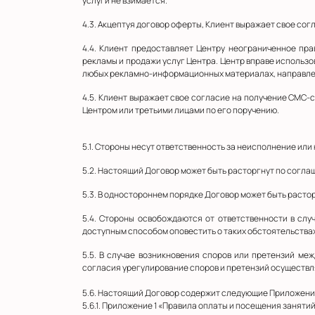
услуги не взимается.
4.3. Акцептуя договор оферты, Клиент выражает свое со
4.4. Клиент предоставляет Центру неограниченное пр
рекламы и продажи услуг Центра. Центр вправе использов
любых рекламно-информационных материалах, направлен
4.5. Клиент выражает свое согласие на получение СМС-
Центром или третьими лицами по его поручению.
5.1. Стороны несут ответственность за неисполнение ил
5.2. Настоящий Договор может быть расторгнут по согла
5.3. В одностороннем порядке Договор может быть расторг
5.4. Стороны освобождаются от ответственности в слу
доступным способом оповестить о таких обстоятельствах
5.5. В случае возникновения споров или претензий ме
согласия урегулирование споров и претензий осуществл
5.6. Настоящий Договор содержит следующие Приложени
5.6.1. Приложение 1 «Правила оплаты и посещения занятий