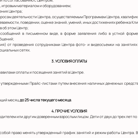
й по согласованию с Центром;
и, игровым материалом и оборудованием;
ения Центра;
опросам деятельности Центра, осуществляемым Программам Центра, квалифик
певаемости, поведении, оценке знаний, умений, иных достижениях ребенка Кл
в об этом Центр;
-сообщений в письменном виде, в форме заявления либо в устной форме
общений;
ления) от проведения сотрудниками Центра фото- и видеосъемки на заняти
социальных сетях.
3. УСЛОВИЯ ОПЛАТЫ
Правилами оплаты и посещения занятий в Центре.
 с утвержденными Прайс-листами путем внесения наличных денежных средст
ующий месяц
до 25 числа текущего месяца
.
4. ПРОЧИЕ УСЛОВИЯ
 родителем или другим доверенным взрослым лицом. Дети от двух до трех лет 
за собой право менять утвержденный график занятий и режим работы Центра. 