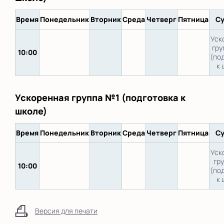
Время
Понедельник
Вторник
Среда
Четверг
Пятница
Су
Уск
гру
10:00
(по
к 
Ускоренная группа №1 (подготовка к
школе)
Время
Понедельник
Вторник
Среда
Четверг
Пятница
Су
Уск
гр
10:00
(по
к 
Версия для печати