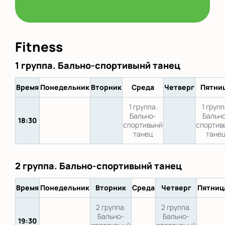
Fitness
1 группа. Бально-спортивынй танец
Время
Понедельник
Вторник
Среда
Четверг
Пятни
1 группа.
1 групп
Бально-
Бальн
18:30
спортивынй
спортив
танец
тане
2 группа. Бально-спортивынй танец
Время
Понедельник
Вторник
Среда
Четверг
Пятниц
2 группа.
2 группа.
Бально-
Бально-
19:30