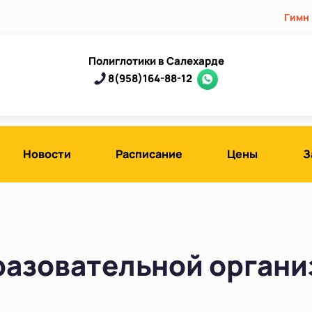
Гимн
Полиглотики в Салехарде
8(958)164-88-12
Новости
Расписание
Цены
З
разовательной орган