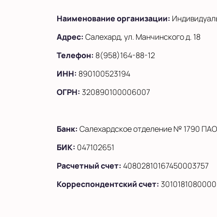
Наименование организации:
Индивидуаль
Адрес:
Салехард, ул. Манчинского д. 18
Телефон:
8(958)164-88-12
ИНН:
890100523194
ОГРН:
320890100006007
Банк:
Салехардское отделение № 1790 ПАО
БИК:
047102651
Расчетный счет:
40802810167450003757
Корреспондентский счет:
3010181080000