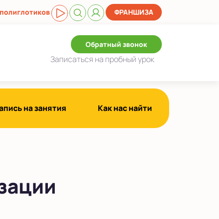
 полиглотиков
ФРАНШИЗА
Обратный звонок
Записаться
на пробный урок
апись на занятия
Как нас найти
изации