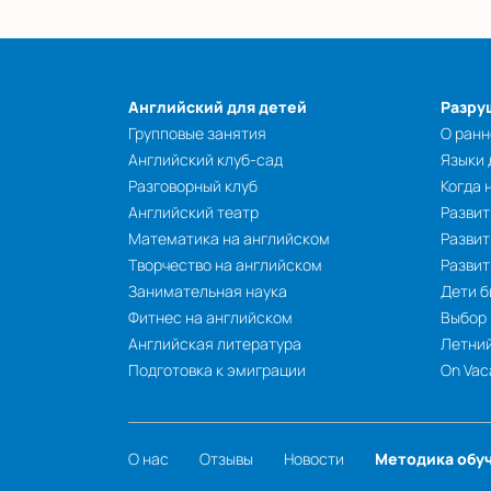
Английский для детей
Разру
Групповые занятия
О ранн
Английский клуб-сад
Языки
Разговорный клуб
Когда 
Английский театр
Развит
Математика на английском
Развит
Творчество на английском
Разви
Занимательная наука
Дети б
Фитнес на английском
Выбор
Английская литература
Летний
Подготовка к эмиграции
On Vac
О нас
Отзывы
Новости
Методика обу