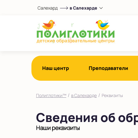
Салехард
в Салехарде
Выберите центр
в Салехарде
Показать на карте
Выбрать другой город
Наш центр
Преподаватели
/
/
Полиглотики™
в Салехарде
Реквизиты
Сведения об об
Наши реквизиты