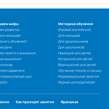
шаем мифы
Методика обучения
ем развитии
Игровой английский
 для малышей
Для малышей
начать обучение?
Для дошкольников
ие речи
Для школьников
ие памяти и внимания
Немецкий для детей
тие мышления
Испанский для детей
илингвы
Французский для детей
 преподавателя
Обучение чтению и письму
 каникулярный курс
Индивидуальные занятия
ation
Журнал для родителей
чения
Как проходят занятия
Франшиза